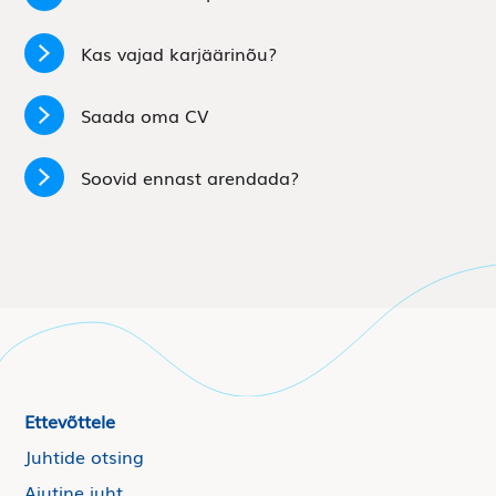
Kas vajad karjäärinõu?
Saada oma CV
Soovid ennast arendada?
Ettevõttele
Juhtide otsing
Ajutine juht